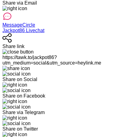
Share via Email
MessageCircle
Jackpot86 Livechat
Share link
https://tawk.to/jackpot86?
utm_medium=social&utm_source=heylink.me
Share on Social
Share on Facebook
Share via Telegram
Share on Twitter